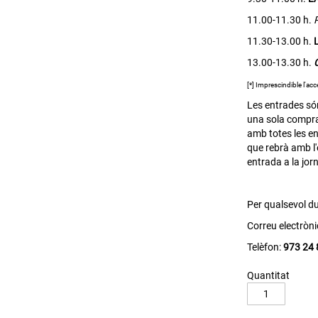
11.00-11.30 h.
11.30-13.00 h.
13.00-13.30 h.
[*] Imprescindible l'ac
Les entrades s
una sola compra
amb totes les en
que rebrà amb l'
entrada a la jor
Per qualsevol du
Correu electròni
Telèfon:
973 24 
Quantitat