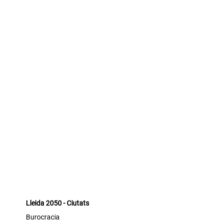
Lleida
2050
Lleida 2050 - Ciutats
-
Burocracia