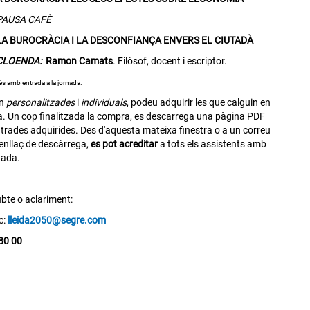
PAUSA CAFÈ
LA BUROCRÀCIA I LA DESCONFIANÇA ENVERS EL CIUTADÀ
CLOENDA:
Ramon Camats
. Filòsof, docent i escriptor.
cés amb entrada a la jornada.
ón
personalitzades
i
individuals
, podeu adquirir les que calguin en
. Un cop finalitzada la compra, es descarrega una pàgina PDF
trades adquirides. Des d'aquesta mateixa finestra o a un correu
enllaç de descàrrega,
es pot acreditar
a tots els assistents amb
nada.
bte o aclariment:
c:
lleida2050@segre.com
80 00