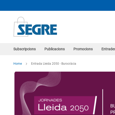
Skip
to
Content
Subscripcions
Publicacions
Promocions
Entrade
Home
Entrada Lleida 2050 - Burocràcia
Skip
to
the
end
of
the
images
gallery