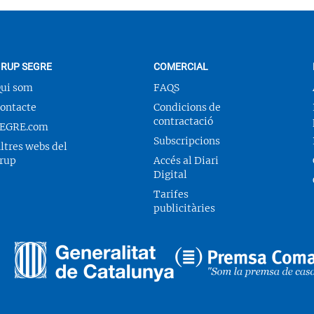
RUP SEGRE
COMERCIAL
ui som
FAQS
ontacte
Condicions de
contractació
EGRE.com
Subscripcions
ltres webs del
rup
Accés al Diari
Digital
Tarifes
publicitàries