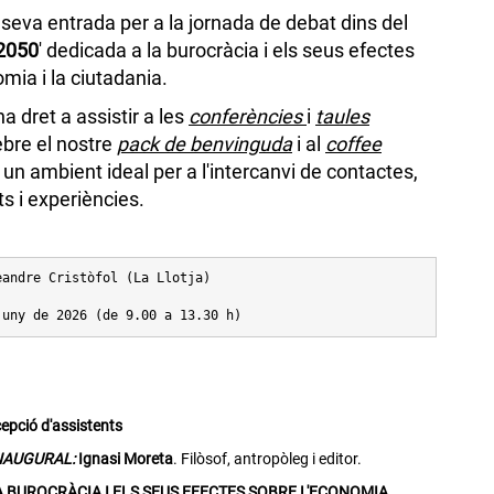
a seva entrada per a la jornada de debat dins del
 2050
' dedicada a la burocràcia i els seus efectes
omia i la ciutadania.
a dret a assistir a les
conferències
i
taules
rebre el nostre
pack de benvinguda
i al
coffee
n un ambient ideal per a l'intercanvi de contactes,
 i experiències.
eandre Cristòfol (La Llotja)
juny de 2026 (de 9.00 a 13.30 h)
epció d'assistents
INAUGURAL:
Ignasi Moreta
. Filòsof, antropòleg i editor.
A BUROCRÀCIA I ELS SEUS EFECTES SOBRE L'ECONOMIA