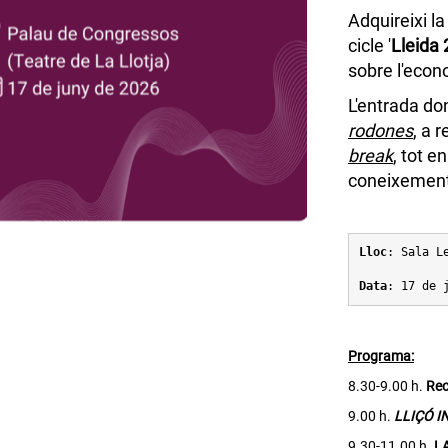
Adquireixi l
cicle '
Lleida
sobre l'econ
L'entrada don
rodones
, a 
break
, tot e
coneixements
Lloc
: Sala L
Data
: 17 de 
Programa:
8.30-9.00 h.
Rec
9.00 h.
LLIÇÓ 
9.30-11.00 h.
L