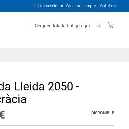
Language
Iniciar sessió
Crear un compte
Català
Cistella
Search
Search
da Lleida 2050 -
ràcia
€
DISPONIBLE