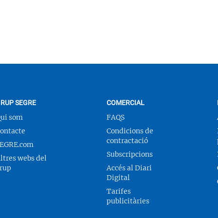
RUP SEGRE
COMERCIAL
ui som
FAQS
ontacte
Condicions de
contractació
EGRE.com
Subscripcions
ltres webs del
rup
Accés al Diari
Digital
Tarifes
publicitàries