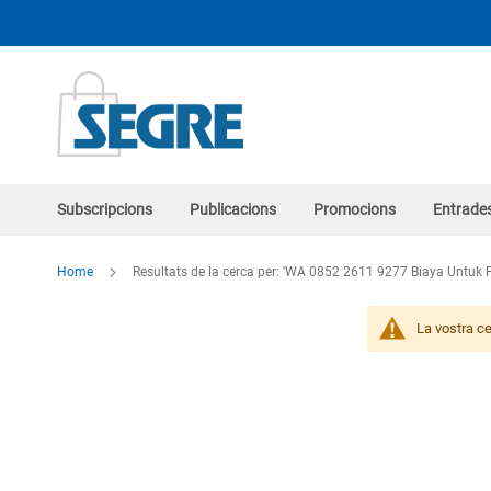
Skip
to
Content
Subscripcions
Publicacions
Promocions
Entrade
Home
Resultats de la cerca per: 'WA 0852 2611 9277 Biaya Untu
La vostra ce