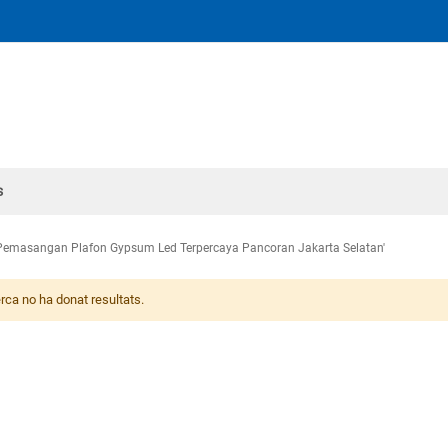
s
k Pemasangan Plafon Gypsum Led Terpercaya Pancoran Jakarta Selatan'
rca no ha donat resultats.